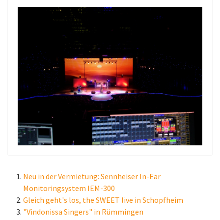
Neu in der Vermietung: Sennheiser In-Ear
Monitoringsystem IEM-300
Gleich geht's los, the SWEET live in Schopfheim
"Vindonissa Singers" in Rümmingen