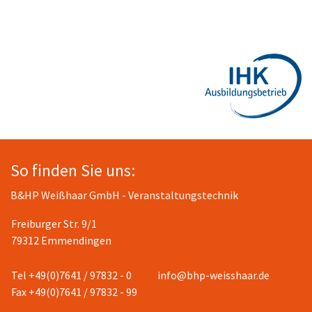
So finden Sie uns:
B&HP Weißhaar GmbH - Veranstaltungstechnik
Freiburger Str. 9/1
79312 Emmendingen
Tel +49(0)7641 / 97832 - 0
info@bhp-weisshaar.de
Fax +49(0)7641 / 97832 - 99