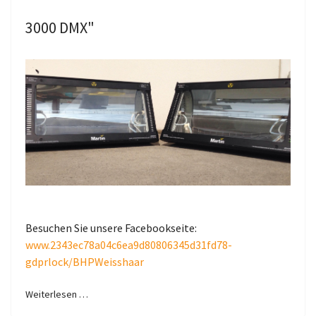
3000 DMX"
Besuchen Sie unsere Facebookseite:
www.2343ec78a04c6ea9d80806345d31fd78-
gdprlock/BHPWeisshaar
Weiterlesen …