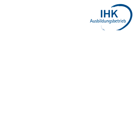
So finden Sie uns:
B&HP Weißhaar GmbH - Veranstaltungstechnik
Freiburger Str. 9/1
79312 Emmendingen
Tel +49(0)7641 / 97832 - 0
info@bhp-weisshaar.de
Fax +49(0)7641 / 97832 - 99