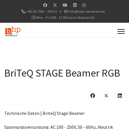
+49 (0) 7641 - 978 32 - 0
info@bhp-weisshaar.de
Mon - Fr 9:00 - 17:00 (nach Absprache)
BriTeQ STAGE Beamer RGB
Technische Daten | BriteQ Stage Beamer
Spannungsversorgung: AC 100 - 250V, 50 - 60Hz, Neutrik