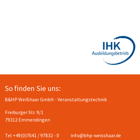
So finden Sie uns:
B&HP Weißhaar GmbH - Veranstaltungstechnik
Freiburger Str. 9/1
79312 Emmendingen
Tel +49(0)7641 / 97832 - 0
info@bhp-weisshaar.de