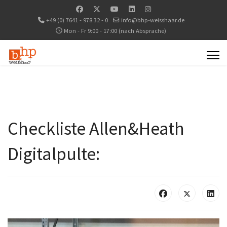
+49 (0) 7641 - 978 32 - 0
info@bhp-weisshaar.de
Mon - Fr 9:00 - 17:00 (nach Absprache)
Checkliste Allen&Heath
Digitalpulte: