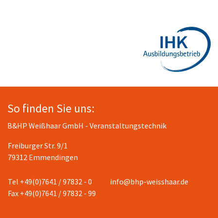
So finden Sie uns:
B&HP Weißhaar GmbH - Veranstaltungstechnik
Freiburger Str. 9/1
79312 Emmendingen
Tel +49(0)7641 / 97832 - 0
info@bhp-weisshaar.de
Fax +49(0)7641 / 97832 - 99