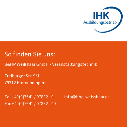
So finden Sie uns:
B&HP Weißhaar GmbH - Veranstaltungstechnik
Freiburger Str. 9/1
79312 Emmendingen
Tel +49(0)7641 / 97832 - 0
info@bhp-weisshaar.de
Fax +49(0)7641 / 97832 - 99