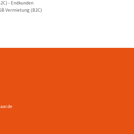
B2C) - Endkunden
GB Vermietung (B2C)
aar.de