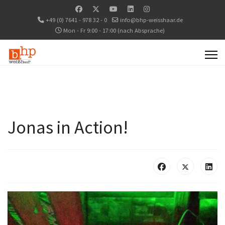
+49 (0) 7641 - 978 32 - 0
info@bhp-weisshaar.de
Mon - Fr 9:00 - 17:00 (nach Absprache)
Jonas in Action!