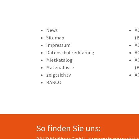
News
A
Sitemap
(
Impressum
A
Datenschutzerklärung
A
Mietkatalog
A
Materialliste
(
zeigtsich.tv
A
BARCO
So finden Sie uns: