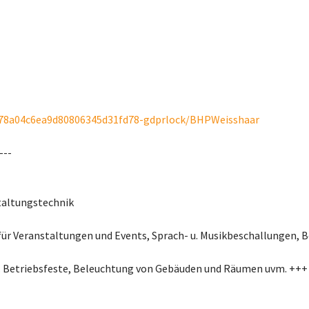
78a04c6ea9d80806345d31fd78-gdprlock/BHPWeisshaar
---
taltungstechnik
für Veranstaltungen und Events, Sprach- u. Musikbeschallungen, 
. Betriebsfeste, Beleuchtung von Gebäuden und Räumen uvm. +++