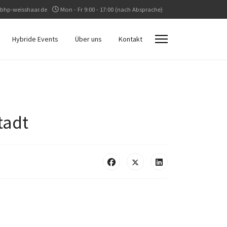
bhp-weisshaar.de
Mon - Fr 9:00 - 17:00 (nach Absprache)
Hybride Events
Über uns
Kontakt
tadt