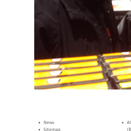
News
A
Sitemap
(