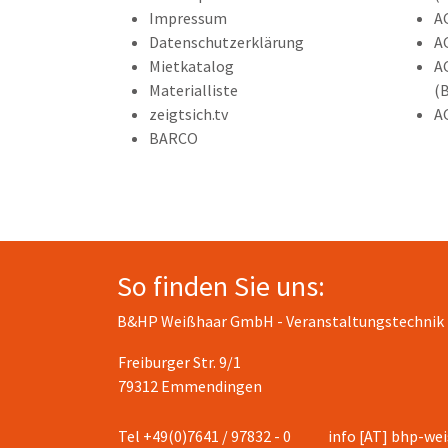
Impressum
A
Datenschutzerklärung
A
Mietkatalog
A
Materialliste
(
zeigtsich.tv
A
BARCO
So finden Sie uns:
B&HP Weißhaar GmbH - Veranstaltungstechnik
Freiburger Str. 9/1
79312 Emmendingen
Tel +49(0)7641 / 97832 - 0
info [AT] bhp-we