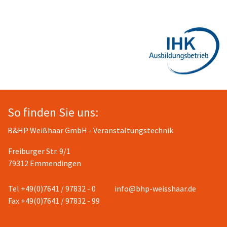
So finden Sie uns:
B&HP Weißhaar GmbH - Veranstaltungstechnik
Freiburger Str. 9/1
79312 Emmendingen
Tel +49(0)7641 / 97832 - 0
info@bhp-weisshaar.de
Fax +49(0)7641 / 97832 - 99