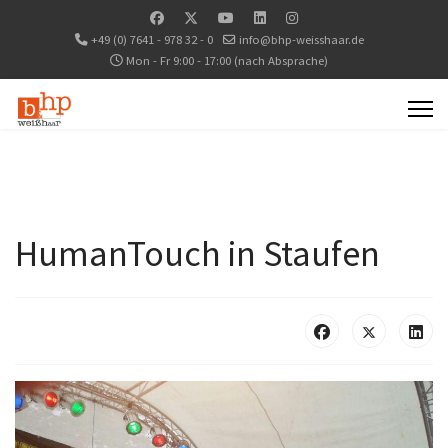
+49 (0) 7641 - 978 32 - 0
info@bhp-weisshaar.de
Mon - Fr 9:00 - 17:00 (nach Absprache)
HumanTouch in Staufen