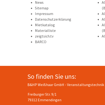
News
A
Sitemap
(
Impressum
A
Datenschutzerklärung
A
Mietkatalog
A
Materialliste
(
zeigtsich.tv
A
BARCO
So finden Sie uns:
B&HP Weißhaar GmbH - Veranstaltungstechnik
Freiburger Str. 9/1
79312 Emmendingen