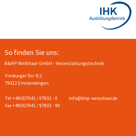
So finden Sie uns:
B&HP Weißhaar GmbH - Veranstaltungstechnik
Freiburger Str. 9/1
79312 Emmendingen
Tel +49(0)7641 / 97832 - 0
info@bhp-weisshaar.de
Fax +49(0)7641 / 97832 - 99