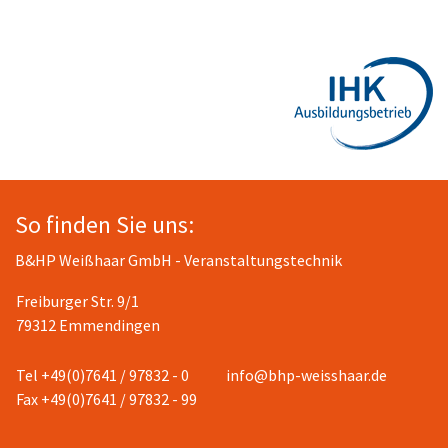
So finden Sie uns:
B&HP Weißhaar GmbH - Veranstaltungstechnik
Freiburger Str. 9/1
79312 Emmendingen
Tel +49(0)7641 / 97832 - 0
info@bhp-weisshaar.de
Fax +49(0)7641 / 97832 - 99